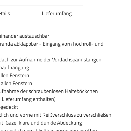
tails
Lieferumfang
neinander austauschbar
randa abklappbar - Eingang vorn hochroll- und
dach zur Aufnahme der Vordachspannstangen
enaufhängung
llen Fenstern
 allen Fenstern
Aufnahme der schraubenlosen Halteböckchen
 Lieferumfang enthalten)
bgedeckt
tlich und vorne mit Reißverschluss zu verschließen
mit Gaze, klare und dunkle Abdeckung
g seitlich verschließbar, vorne immer offen