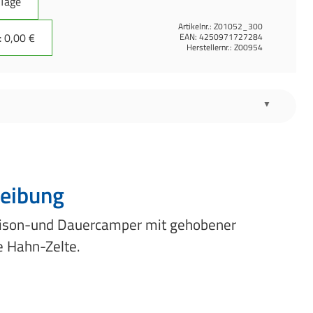
 Tage
Artikelnr.:
Z01052_300
 0,00 €
EAN:
4250971727284
Herstellernr.:
Z00954
eibung
Saison-und Dauercamper mit gehobener
e Hahn-Zelte.