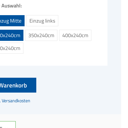
ne Auswahl:
nzug Mitte
Einzug links
00x240cm
350x240cm
400x240cm
50x240cm
Warenkorb
l. Versandkosten