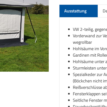
Ausstattung
De
VW 2-teilig, gege
Vorderwand zur Ve
wegrollbar
Hohlsäume im Vor
Gardinen mit Roll
Hohlsäume unter a
Sturmleisten unter
Spezialkeder zur 
(Böckchen nicht im
Reißverschlüsse a
Fensterklappen sei
Seitliche Fenster 
Dauerhochentlüftun