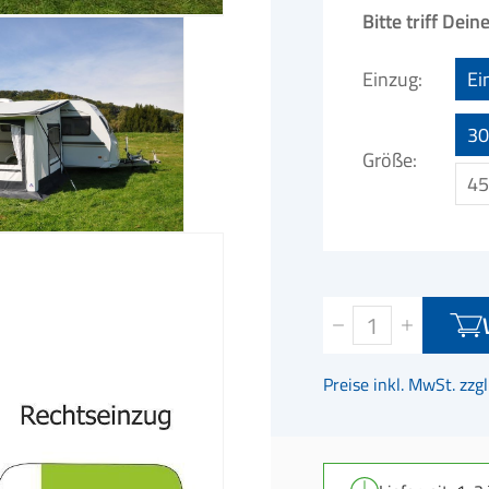
Bitte triff Dei
Einzug
Ei
3
Größe
4
Preise inkl. MwSt. zzg