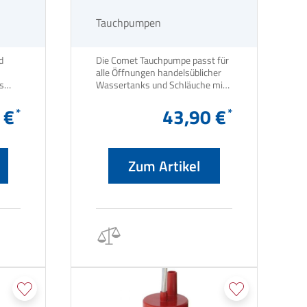
Liter
Tauchpumpen
d
Die Comet Tauchpumpe passt für
alle Öffnungen handelsüblicher
s
Wassertanks und Schläuche mit
und Schläuche mit ø 10 mm.
ø 10 mm.
 €
43,90 €
Zum Artikel