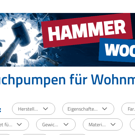
uchpumpen für Wohnm
:
Hersteller
Eigenschaften
Fa
t für:
Gewicht
Material