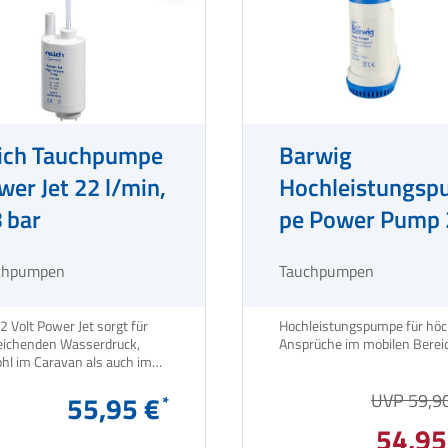
ich Tauchpumpe
Barwig
wer Jet 22 l/min,
Hochleistungsp
8 bar
pe Power Pump 
Liter
chpumpen
Tauchpumpen
2 Volt Power Jet sorgt für
Hochleistungspumpe für höc
eichenden Wasserdruck,
hl im Caravan als auch im
Reisemobil.
55,95 €
UVP 59,9
54,95