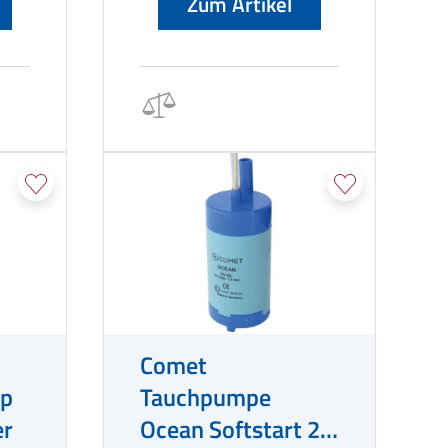
Zum Artikel
Wasserversorgung. Trotz ihrer
Leistungsfähigkeit ist sie
kompakt und leicht, mit einem
Nettogewicht von nur 180
Gramm. Die Pumpe ist aus
robustem Kunststoff gefertigt
und einfach zu installieren und zu
warten.
Comet
ip
Tauchpumpe
er
Ocean Softstart 21