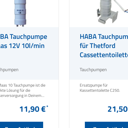
BA Tauchpumpe
HABA Tauchpum
as 12V 10l/min
für Thetford
Cassettentoilett
C250
chpumpen
Tauchpumpen
Maas 10 Tauchpumpe ist die
Ersatzpumpe für
kte Lösung für die
Kassettentoilette C250.
erversorgung in Deinem
Wohnmobil oder Boot.
11,90 €
21,50