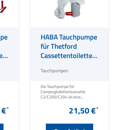
pe
HABA Tauchpumpe
für Thetford
e
Cassettentoilette
C2/C200/C204
Tauchpumpen
Die Tauchpumpe für
Campingtoilettenkassette
C2/C200/C204 ist eine
hervorragende Lösung für Dein
 €
Wohnmobil oder Wohnwagen.
21,50 €
Mit einer Leistung von 30 Watt
und einer Kapazität von 10 Litern
pro Minute sorgt diese Pumpe für
eine effiziente und zuverlässige