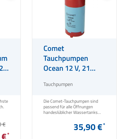
Comet
um
Tauchpumpen
22
Ocean 12 V, 21
Liter
Tauchpumpen
hste
Die Comet-Tauchpumpen sind
Ansprüche im mobilen Bereich.
passend für alle Öffnungen
handeslüblicher Wassertanks
und Schläuche mit Durchmesser
0 €
ø 10 mm.
35,90 €
 €