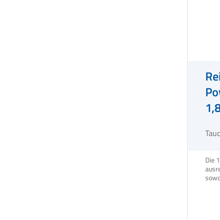
Re
Po
1,
Tau
Die 1
ausr
sowo