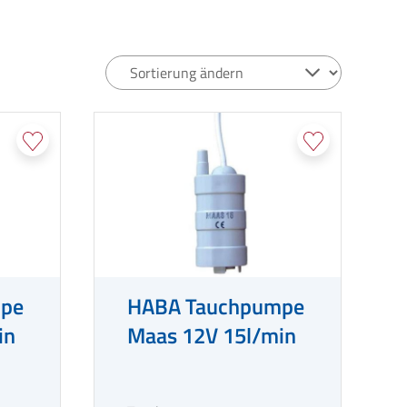
pe
HABA Tauchpumpe
in
Maas 12V 15l/min
l