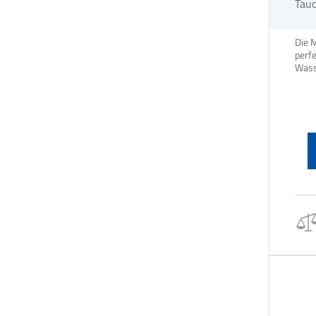
Tau
Die 
perfe
Wass