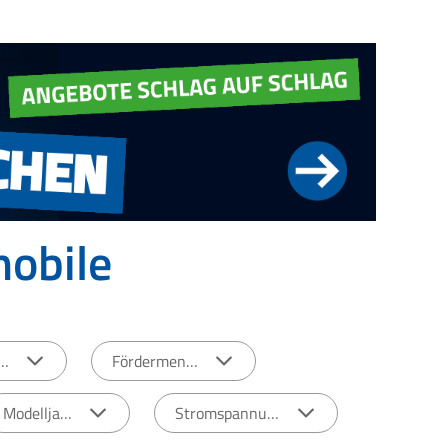
obile
rbe
Fördermenge
Modelljahr
Stromspannung