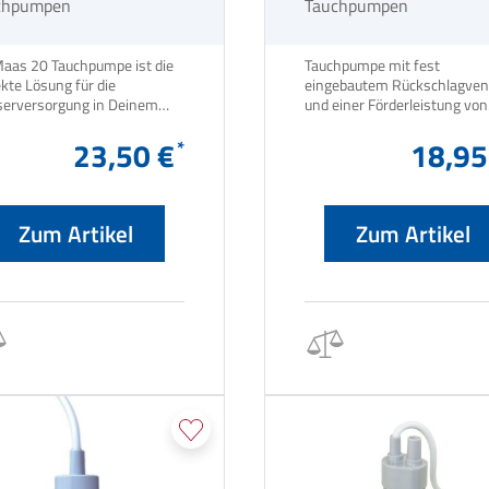
chpumpen
Tauchpumpen
Maas 20 Tauchpumpe ist die
Tauchpumpe mit fest
kte Lösung für die
eingebautem Rückschlagvent
erversorgung in Deinem
und einer Förderleistung von
Wohnmobil oder Boot.
15l/min
23,50 €
18,95
Zum Artikel
Zum Artikel