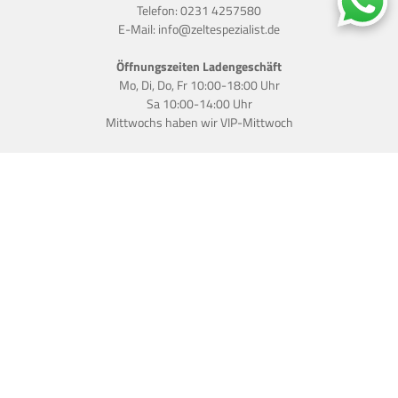
Telefon:
0231 4257580
E-Mail:
info@zeltespezialist.de
Öffnungszeiten Ladengeschäft
Mo, Di, Do, Fr 10:00-18:00 Uhr
Sa 10:00-14:00 Uhr
Mittwochs haben wir
VIP-Mittwoch
Widerruf erklären
*Preise inkl. MwSt., zzgl.
Versand
.
Nicht reduzierte Preise basieren auf der unverbindlichen Preisempfehlung des
Herstellers (UVP).
Wir nutzen Trusted Shops als unabhängigen Dienstleister zur Einholung von
Bewertungen. Trusted Shops hat Maßnahmen getroffen, um sicherzustellen,
dass es es sich um echte Bewertungen handelt.
» Mehr Informationen «