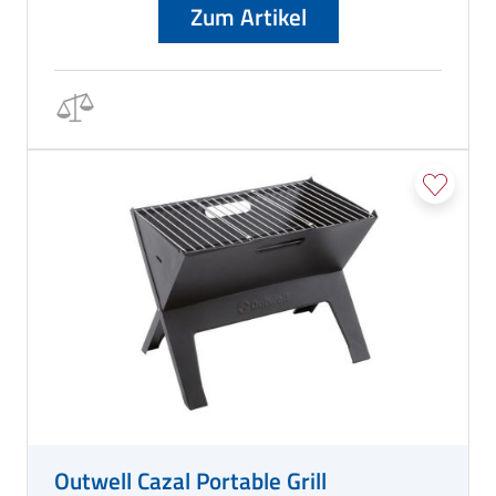
Freien mit dieser vielseitigen Feuerstelle, die überall hin
Zum Artikel
mitgenommen werden kann.
Outwell Cazal Portable Grill