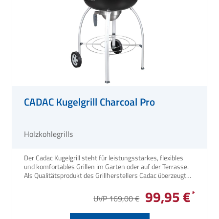
CADAC Kugelgrill Charcoal Pro
Holzkohlegrills
Der Cadac Kugelgrill steht für leistungsstarkes, flexibles
und komfortables Grillen im Garten oder auf der Terrasse.
Als Qualitätsprodukt des Grillherstellers Cadac überzeugt
dieser Holzkohle-Kugelgrill mit robuster Verarbeitung,
99,95 €
durchdachtem Design und optimaler Hitzeverteilung.
UVP 169,00 €