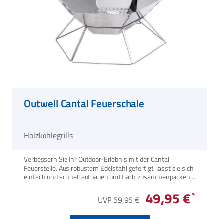
Outwell Cantal Feuerschale
Holzkohlegrills
Verbessern Sie Ihr Outdoor-Erlebnis mit der Cantal
Feuerstelle. Aus robustem Edelstahl gefertigt, lässt sie sich
einfach und schnell aufbauen und flach zusammenpacken -
ideal für Camping, Picknicks oder den Garten. Dank des
49,95 €
stabilen Standfußes und der mitgelieferten Tragetasche ist
UVP 59,95 €
sie leicht zu transportieren und bietet unterwegs Wärme
und Atmosphäre. Schaffen Sie unvergessliche Momente im