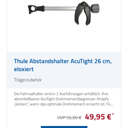
Thule Abstandshalter AcuTight 26 cm,
eloxiert
Trägerzubehör
Die Fahrradhalter sind in 2 Ausführungen erhältlich. Ihre
abschließbaren AcuTight Drehmomentbegrenzer-Knöpfe
„klicken", wenn das optimale Drehmoment erreicht ist. Für
Thule Fahrradträger Excellent, G2 und Lift sowie für
49,95 €
Caravan Smart und Superb.
UVP 56,00 €