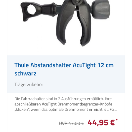
Thule Abstandshalter AcuTight 12 cm
schwarz
Trägerzubehör
Die Fahrradhalter sind in 2 Ausführungen erhältlich. Ihre
abschließbaren AcuTight Drehmomentbegrenzer-Knöpfe
„klicken", wenn das optimale Drehmoment erreicht ist. Für
Thule Fahrradträger Excellent, G2 und Lift sowie für
44,95 €
Caravan Smart und Superb.
UVP 47,00 €