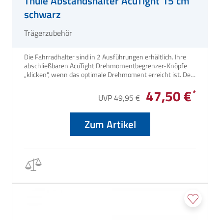
Thule Abstandshalter AcuTight 15 cm
schwarz
Trägerzubehör
Die Fahrradhalter sind in 2 Ausführungen erhältlich. Ihre
abschließbaren AcuTight Drehmomentbegrenzer-Knöpfe
„klicken", wenn das optimale Drehmoment erreicht ist. Der
15 cm lange Abstandshalter ist mit 2 Fahrradkrallen
47,50 €
versehen und verbindet das 3. mit dem 4. Fahrrad. Für
UVP 49,95 €
Thule Fahrradträger Excellent, G2 und Lift sowie für
Caravan Smart und Superb.
Zum Artikel