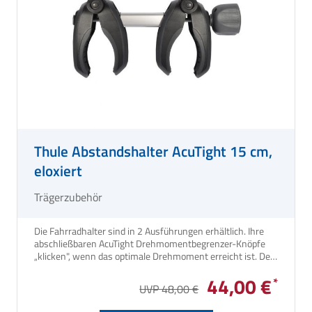
Thule Abstandshalter AcuTight 15 cm,
eloxiert
Trägerzubehör
Die Fahrradhalter sind in 2 Ausführungen erhältlich. Ihre
abschließbaren AcuTight Drehmomentbegrenzer-Knöpfe
„klicken", wenn das optimale Drehmoment erreicht ist. Der
15 cm lange Abstandshalter ist mit 2 Fahrradkrallen
44,00 €
versehen und verbindet das 3. mit dem 4. Fahrrad. Für
UVP 48,00 €
Thule Fahrradträger Excellent, G2 und Lift sowie für
Caravan Smart und Superb.