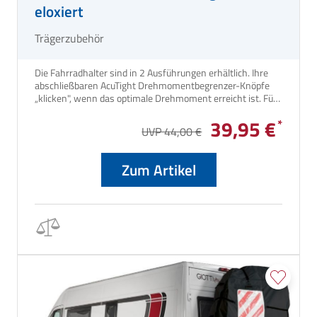
eloxiert
Trägerzubehör
Die Fahrradhalter sind in 2 Ausführungen erhältlich. Ihre
abschließbaren AcuTight Drehmomentbegrenzer-Knöpfe
„klicken", wenn das optimale Drehmoment erreicht ist. Für
Thule Fahrradträger Excellent, G2 und Lift sowie für
39,95 €
Caravan Smart und Superb.
UVP 44,00 €
Zum Artikel