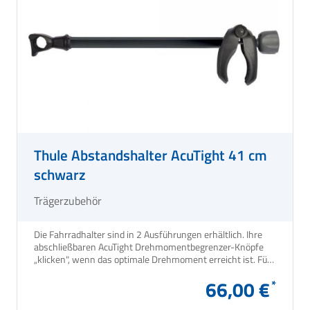
Thule Abstandshalter AcuTight 41 cm
schwarz
Trägerzubehör
Die Fahrradhalter sind in 2 Ausführungen erhältlich. Ihre
abschließbaren AcuTight Drehmomentbegrenzer-Knöpfe
„klicken", wenn das optimale Drehmoment erreicht ist. Für
Thule Fahrradträger Excellent, G2 und Lift sowie für
66,00 €
Caravan Smart und Superb.