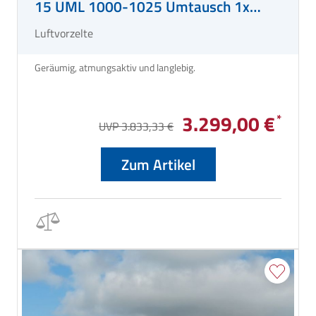
15 UML 1000-1025 Umtausch 1x
eingezogen
Luftvorzelte
Geräumig, atmungsaktiv und langlebig.
3.299,00 €
UVP 3.833,33 €
Zum Artikel