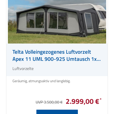
Telta Volleingezogenes Luftvorzelt
Apex 11 UML 900-925 Umtausch 1x
eingezogen
Luftvorzelte
Geräumig, atmungsaktiv und langlebig.
2.999,00 €
UVP 3.500,00 €