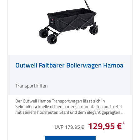
Outwell Faltbarer Bollerwagen Hamoa
Transporthilfen
Der Outwell Hamoa Transportwagen lässt sich in
Sekundenschnelle öffnen und zusammenfalten und bietet
mit seinem hochfesten Stahl und dem elegant geprägten,
langlebigen schwarzen Innenfutter eine praktische Lösung
129,95 €
für den Transport Deiner Ausrüstung, egal ob Du in den
UVP 179,95 €
Park, an den Strand oder auf den Campingplatz fährst.