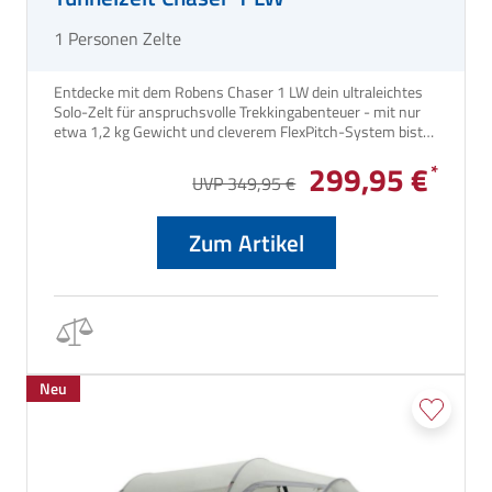
1 Personen Zelte
Entdecke mit dem Robens Chaser 1 LW dein ultraleichtes
Solo-Zelt für anspruchsvolle Trekkingabenteuer - mit nur
etwa 1,2 kg Gewicht und cleverem FlexPitch-System bist
du flexibel und bestens ausgerüstet. Dank wetterfestem
299,95 €
HydroTex SilPoly RS-Außenzelt und durchdachter Belüftung
UVP 349,95 €
bist du bei jedem Wetter gut geschützt und bequem
unterwegs. Lieferbar ab ca. Frühjahr 2026!
Zum Artikel
Neu