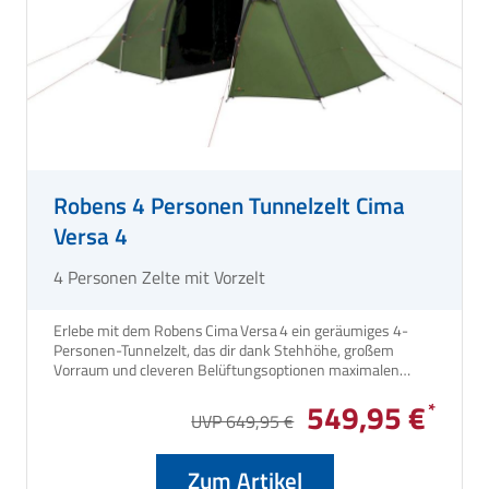
Robens 4 Personen Tunnelzelt Cima
Versa 4
4 Personen Zelte mit Vorzelt
Erlebe mit dem Robens Cima Versa 4 ein geräumiges 4-
Personen-Tunnelzelt, das dir dank Stehhöhe, großem
Vorraum und cleveren Belüftungsoptionen maximalen
Komfort auf Tour bietet. Mit robustem HydroTex Core-
549,95 €
Außenzelt und solider Aluminiumkonstruktion bist du bei
UVP 649,95 €
Wind und Wetter bestens ausgerüstet - ideal für Familien
oder Freundes-Abenteuer.
Zum Artikel