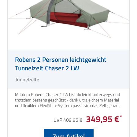
Robens 2 Personen leichtgewicht
Tunnelzelt Chaser 2 LW
Tunnelzelte
Mit dem Robens Chaser 2 LW bist du leicht unterwegs und
trotzdem bestens geschützt - dank ultraleichtem Material
und flexiblem FlexPitch-System passt sich das Zelt genau
deinen Bedürfnissen an. Egal ob Solo-Trip oder zu zweit,
349,95 €
das robuste HydroTex SilPoly RS sorgt für zuverlässigen
UVP 409,95 €
Wetterschutz bei jedem Abenteuer. Lieferbar ab ca. Frühjahr
2026!
Zum Artikel