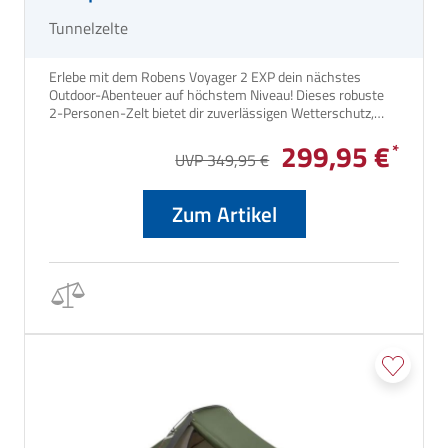
Tunnelzelte
Erlebe mit dem Robens Voyager 2 EXP dein nächstes
Outdoor-Abenteuer auf höchstem Niveau! Dieses robuste
2-Personen-Zelt bietet dir zuverlässigen Wetterschutz,
durchdachte Ausstattung und genug Platz für dich und dein
299,95 €
Gepäck - perfekt für Trekkingtouren, Bikepacking oder
UVP 349,95 €
Camping zu zweit. Dank leichter Materialien und kleinem
Packmaß bist du überall flexibel und bestens ausgerüstet.
Zum Artikel