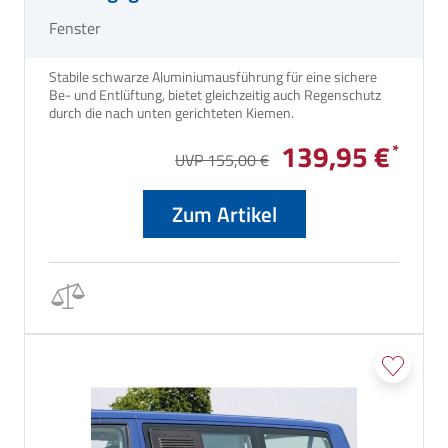
ab Bj. 2006/07, Fahrerseite
Fenster
Stabile schwarze Aluminiumausführung für eine sichere
Be- und Entlüftung, bietet gleichzeitig auch Regenschutz
durch die nach unten gerichteten Kiemen.
139,95 €
UVP 155,00 €
Zum Artikel