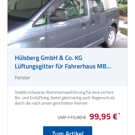
Hülsberg GmbH & Co. KG
Lüftungsgitter für Fahrerhaus MB
Sprinter Bj. 2006/04 - 2018/02
Fenster
Stabile schwarze Aluminiumausführung für eine sichere
Be- und Entlüftung, bietet gleichzeitig auch Regenschutz
durch die nach unten gerichteten Kiemen.
99,95 €
UVP 115,00 €
Zum Artikel