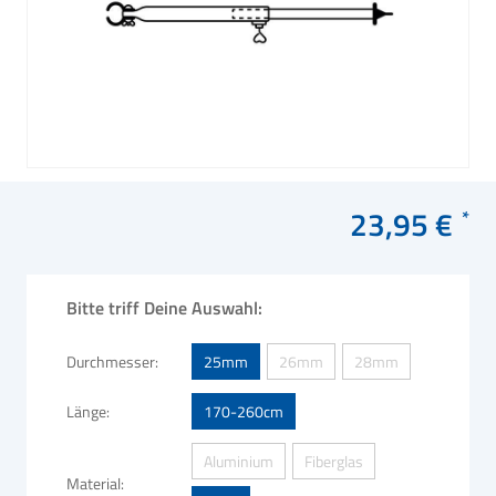
23,95 €
Bitte triff Deine Auswahl:
Durchmesser
25mm
26mm
28mm
Länge
170-260cm
Aluminium
Fiberglas
Material