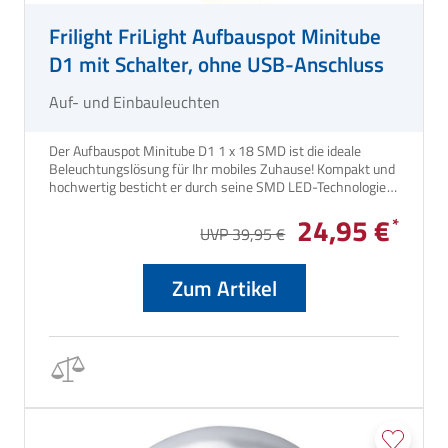
Frilight FriLight Aufbauspot Minitube
D1 mit Schalter, ohne USB-Anschluss
Auf- und Einbauleuchten
Der Aufbauspot Minitube D1 1 x 18 SMD ist die ideale
Beleuchtungslösung für Ihr mobiles Zuhause! Kompakt und
hochwertig besticht er durch seine SMD LED-Technologie
und liefert 56 - 81 Lumen. Dank des integrierten Schalters
24,95 €
ist die Bedienung kinderleicht. Der Spot ist außerdem
UVP 39,95 €
dimmbar, sodass Sie die Helligkeit nach Belieben anpassen
können. Ohne USB-Anschluss.
Zum Artikel