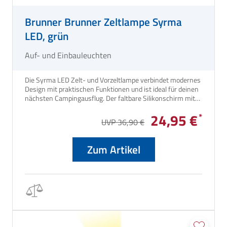
Brunner Brunner Zeltlampe Syrma
LED, grün
Auf- und Einbauleuchten
Die Syrma LED Zelt- und Vorzeltlampe verbindet modernes
Design mit praktischen Funktionen und ist ideal für deinen
nächsten Campingausflug. Der faltbare Silikonschirm mit
innovativem Fold-Away-System macht die Lampe
24,95 €
besonders platzsparend und leicht zu transportieren. Dank
UVP 36,90 €
der modernen LED-Dimmer-Technik können Sie die
Helligkeit ganz nach deinen Bedürfnissen anpassen, sei es
für ein angenehmes Ambiente oder eine helle Beleuchtung.
Zum Artikel