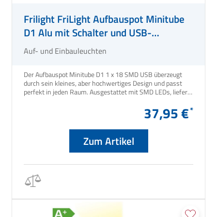
Frilight FriLight Aufbauspot Minitube
D1 Alu mit Schalter und USB-
Anschluss
Auf- und Einbauleuchten
Der Aufbauspot Minitube D1 1 x 18 SMD USB überzeugt
durch sein kleines, aber hochwertiges Design und passt
perfekt in jeden Raum. Ausgestattet mit SMD LEDs, liefert
dieser Aufbauspot 56 bis 81 Lumen. Nicht dimmbar. Der
37,95 €
integrierte USB-Anschluss bietet zusätzlichen Komfort und
macht diesen Spot besonders vielseitig einsetzbar. Dank
des eingebauten Schalters lässt sich der Aufbauspot
besonders leicht bedienen.
Zum Artikel