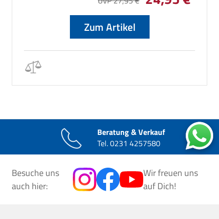
UVP 27,95 €
Ausrichtung des Lichts und sorgt mit 140 Lumen für eine
angenehme Ausleuchtung.
Zum Artikel
Beratung & Verkauf
Tel.
0231 4257580
Besuche uns
Wir freuen uns
auch hier:
auf Dich!