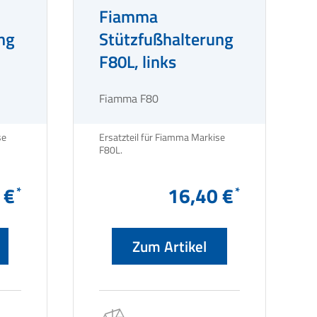
Fiamma
ng
Stützfußhalterung
F80L, links
Fiamma F80
se
Ersatzteil für Fiamma Markise
F80L.
 €
16,40 €
Zum Artikel