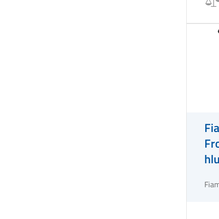
Fi
Fr
hlu
sc
Fia