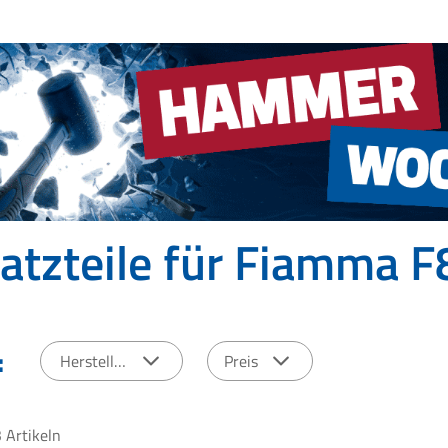
atzteile für Fiamma F
:
Hersteller
Preis
3
Artikeln