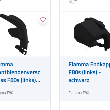
amma
Fiamma Endkap
ontblendenversc
F80s (links) -
ss F80s (links) -
schwarz
hwarz
mma F80
Fiamma F80