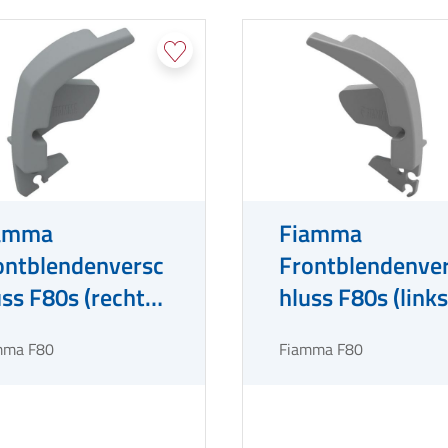
amma
Fiamma
ontblendenversc
Frontblendenve
uss F80s (rechts)
hluss F80s (links
titanium
titanium
mma F80
Fiamma F80