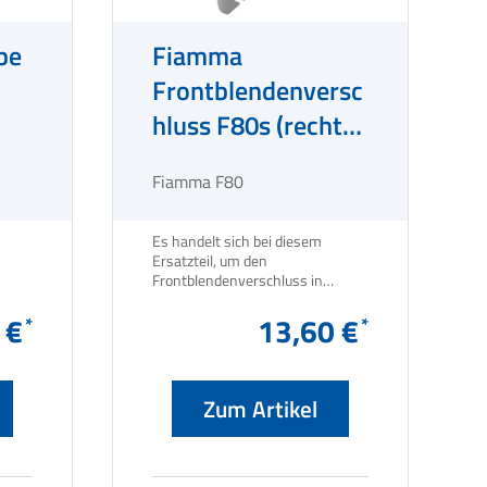
pe
Fiamma
Frontblendenversc
hluss F80s (rechts)
- polarweiß
Fiamma F80
Es handelt sich bei diesem
Ersatzteil, um den
Frontblendenverschluss in
Polarweiß, für die Markise
 €
Fiamma F80S. Gewicht und
13,60 €
Maße: Breite 6 cm Höhe 4 cm
Länge 13 cm Packmaß 12 x 8 x
4,6 cm Gewicht 50 g Technische
Informationen: Farbe Polarweiß
Zum Artikel
Ausrichtung Rechts Markisentyp
F80 S 290 - 450