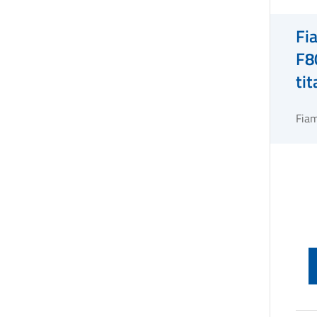
Fi
F80
ti
Fia