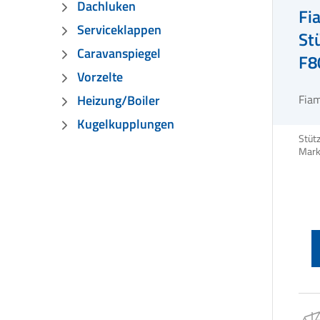
Dachluken
Fi
Serviceklappen
St
Caravanspiegel
F8
Vorzelte
Fia
Heizung/Boiler
Kugelkupplungen
Stüt