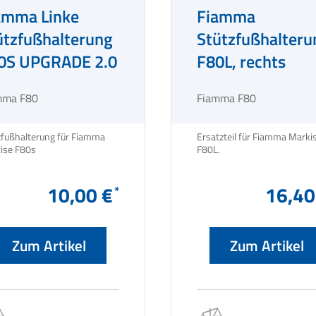
amma Linke
Fiamma
ützfußhalterung
Stützfußhalteru
0S UPGRADE 2.0
F80L, rechts
mma F80
Fiamma F80
zfußhalterung für Fiamma
Ersatzteil für Fiamma Marki
Markise F80s
F80L.
10,00 €
16,40
Zum Artikel
Zum Artikel