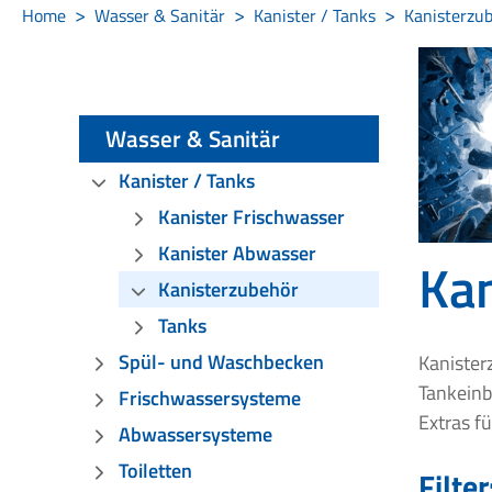
Home
Wasser & Sanitär
Kanister / Tanks
Kanisterzu
Wasser & Sanitär
Kanister / Tanks
Kanister Frischwasser
Kanister Abwasser
Ka
Kanisterzubehör
Tanks
Spül- und Waschbecken
Kanister
Tankeinb
Frischwassersysteme
Extras f
Abwassersysteme
Toiletten
Filter