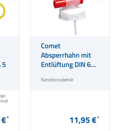
Comet
Absperrhahn mit
 5
Entlüftung DIN 61,
SB-verpackt
Kanisterzubehör
ige
nhalt
 €
11,95 €