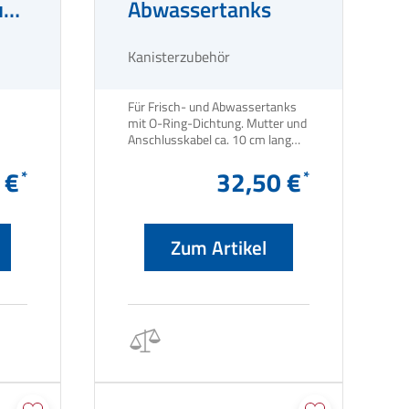
uss
Abwassertanks
Kanisterzubehör
Für Frisch- und Abwassertanks
mit O-Ring-Dichtung. Mutter und
Anschlusskabel ca. 10 cm lang
mit Kupplungsstück. Verwendbar
 €
mit allen Calira-
32,50 €
Schalt-/Kontrolltafeln mit 4/5
Messpunkten, z. B. Bord Control
506, Panel 334 und dergleichen
Zum Artikel