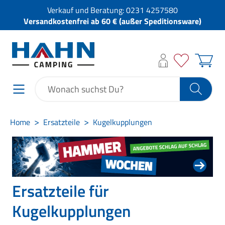
Verkauf und Beratung:
0231 4257580
Versandkostenfrei ab 60 € (außer Speditionsware)
Home
Ersatzteile
Kugelkupplungen
Ersatzteile für
Kugelkupplungen