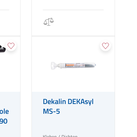
Dekalin DEKAsyl
ole
MS-5
-90
Kleben / Dichten