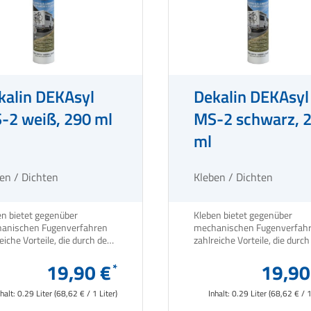
kalin DEKAsyl
Dekalin DEKAsyl
-2 weiß, 290 ml
MS-2 schwarz, 
ml
en / Dichten
Kleben / Dichten
en bietet gegenüber
Kleben bietet gegenüber
anischen Fugenverfahren
mechanischen Fugenverfah
eiche Vorteile, die durch den
zahlreiche Vorteile, die durc
atz moderner MS- Polymer-
Einsatz moderner MS- Poly
ukte noch verstärkt werden.
19,90 €
Produkte noch verstärkt wer
19,90
nhalt:
0.29 Liter
(68,62 € / 1 Liter)
Inhalt:
0.29 Liter
(68,62 € / 1