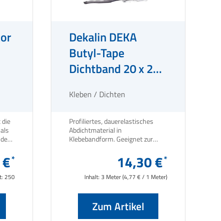
tor
Dekalin DEKA
Butyl-Tape
Dichtband 20 x 2
mm schwarz
Kleben / Dichten
 die
Profiliertes, dauerelastisches
 als
Abdichtmaterial in
 dem
Klebebandform. Geeignet zur
alterungsbeständigen,
 €
lösemittelfreien Abdichtung von
14,30 €
Kederleisten, Überlappungen und
Haltern.
t:
250
Inhalt:
3 Meter
(4,77 € / 1 Meter)
Zum Artikel