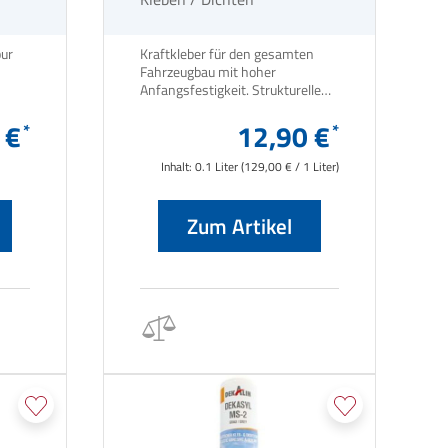
pur
Kraftkleber für den gesamten
Fahrzeugbau mit hoher
Anfangsfestigkeit. Strukturelle
Verklebung von Polyesterteilen
 €
auf Metallrahmen, Eckprofilen
12,90 €
aus Alu, Klimaboxen, Solar- und
SAT-Anlagen, Rahmen und
Inhalt:
0.1 Liter
(129,00 € / 1 Liter)
Radverkleidungen u. v. m.
Zum Artikel