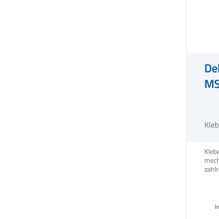
De
MS
Kleb
Kleb
mech
zahlr
Eins
Prod
I