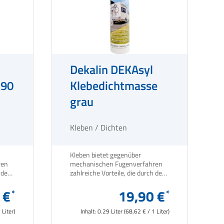
Dekalin DEKAsyl
290
Klebedichtmasse
grau
Kleben / Dichten
Kleben bietet gegenüber
ren
mechanischen Fugenverfahren
h den
zahlreiche Vorteile, die durch den
mer-
Einsatz moderner MS- Polymer-
den.
 €
Produkte noch verstärkt werden.
19,90 €
 Liter)
Inhalt:
0.29 Liter
(68,62 € / 1 Liter)