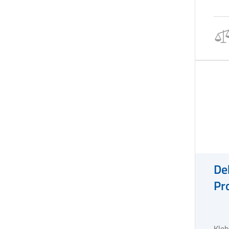
De
Pr
Kleb