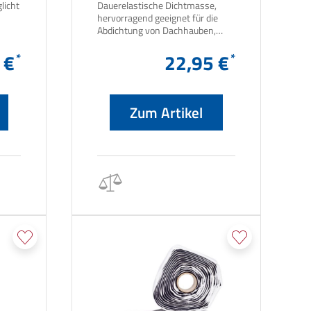
licht
Dauerelastische Dichtmasse,
hervorragend geeignet für die
Abdichtung von Dachhauben,
er-
Fenster- und Kantengummis
 €
sowie für alle Zierleisten am
22,95 €
Wohnwagen oder Reisemobil.
Überschüssig ausgetretenes
Material kann nach der Montage
ohne Rückstände problemlos
Zum Artikel
"abgetupft" werden. Bleibt
jahrelang elastisch und dicht.