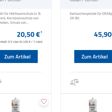
kt für Hohlraumschutz (z. B.
Kartuschenpistole für DEKA
ren), Korrosionsschutz von
2K-90.
teilen, Schutz von
tschweißnähten und allen
erig erreichbaren Stellen,
20,50 €
45,90
gegen Korrosion geschützt
werden sollen.
Inhalt:
0.5 Liter
(41,00 € / 1 Liter)
Zum Artikel
Zum Artikel