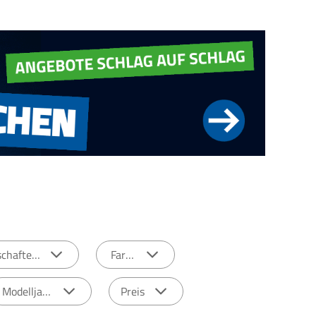
schaften
Farbe
Modelljahr
Preis