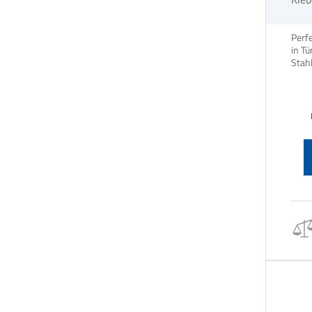
Perfe
in Tü
Stahl
Punk
schwi
die 