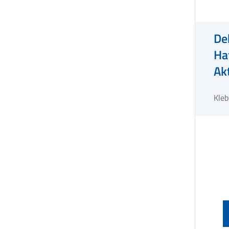
De
Ha
Ak
Kleb