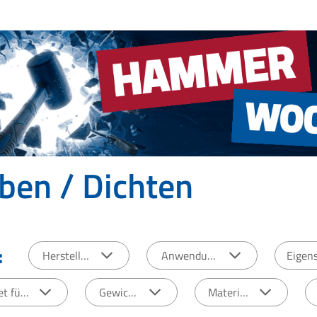
ben / Dichten
:
Hersteller
Anwendung
Eigen
t für:
Gewicht
Material