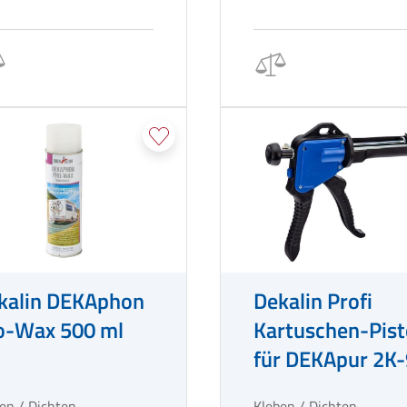
kalin DEKAphon
Dekalin Profi
o-Wax 500 ml
Kartuschen-Pist
für DEKApur 2K
en / Dichten
Kleben / Dichten