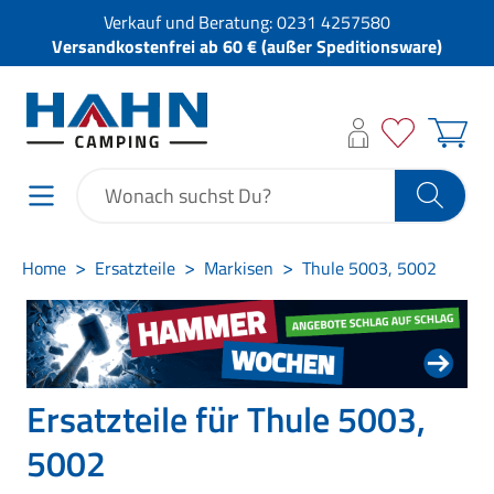
Verkauf und Beratung:
0231 4257580
Versandkostenfrei ab 60 € (außer Speditionsware)
Home
Ersatzteile
Markisen
Thule 5003, 5002
Ersatzteile für Thule 5003,
5002