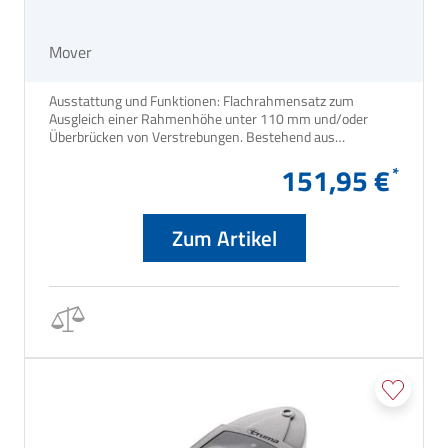
Mover
Ausstattung und Funktionen: Flachrahmensatz zum
Ausgleich einer Rahmenhöhe unter 110 mm und/oder
Überbrücken von Verstrebungen. Bestehend aus
Montageplatten (je 240 mm hoch) inkl. Schrauben und
151,95 €
Muttern. Für Mover® SE (R), TE (R), S (R), EM, TM
Technische Details: Inhalt Stück: 2 Nettogewicht: 4721 g
Packmaß: 34,5 x 27,3 x 7,4 cm
Zum Artikel