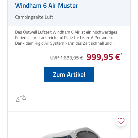
Windham 6 Air Muster
Campingzelte Luft
Das Outwell Luftzelt Windham 6 Air ist ein hochwertiges
Ferienzelt mit ausreichend Platz für bis zu 6 Personen.
Dank dem Rigid Air System kann das Zelt schnell und
einfach auf- und abgebaut werden. Mit Insgesamt 3
999,95 €
Schlafkabinen auf 230cm Tiefe lässt es sich dank der
UVP 1.683,95 €
ausgiebigen Verdunklung in diesem Bereich komfortabel
übernachten.
Zum Artikel