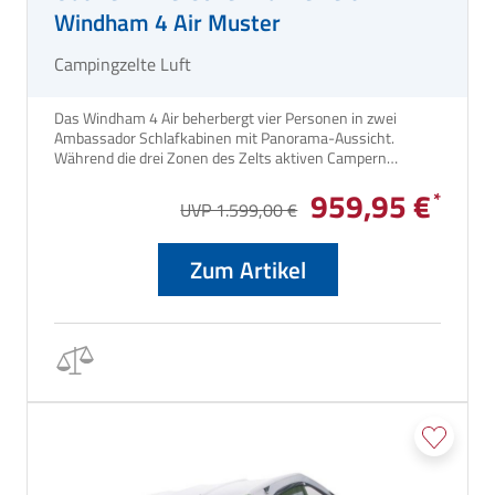
Windham 4 Air Muster
Campingzelte Luft
Das Windham 4 Air beherbergt vier Personen in zwei
Ambassador Schlafkabinen mit Panorama-Aussicht.
Während die drei Zonen des Zelts aktiven Campern
maximale Flexibilität bieten, sorgt der Quick & Quiet Access
959,95 €
zwischen den inneren und äußeren Zonen für einen
UVP 1.599,00 €
geräuscharmen Zugang.
Zum Artikel