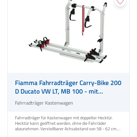
Fiamma Fahrradträger Carry-Bike 200
D Ducato VW LT, MB 100 - mit
doppelter Hecktür -Kundenumtausch-
Fahrradträger Kastenwagen
Fahrradträger für Kastenwagen mit doppelter Hecktür.
Hecktür kann geöffnet werden, ohne die Fahrräder
abzunehmen. Verstellbarer Achsabstand von 58 - 62 cm.
Mit nur 34 mm breiter oberer Wandhalterung zum