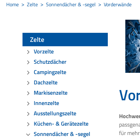
Home
Zelte
Sonnendächer & -segel
Vorderwände
Zelte
Vorzelte
Schutzdächer
Campingzelte
Dachzelte
Vo
Markisenzelte
Innenzelte
Ausstellungszelte
Hochwer
Küchen- & Gerätezelte
passgen
für mehr
Sonnendächer & -segel