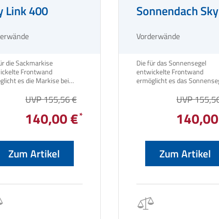
y Link 400
Sonnendach Sky
400
derwände
Vorderwände
ür die Sackmarkise
Die für das Sonnensegel
ickelte Frontwand
entwickelte Frontwand
licht es die Markise bei
ermöglicht es das Sonnense
echtem Wetter sehr schnell
bei schlechtem Wetter sehr
hließen. Sie wird einfach mit
UVP 155,56 €
schnell zu schließen. Sie wir
UVP 155,5
m Reißverschluss
einfach mit einem
140,00 €
140,00
eingezogen.
Reißvers
Zum Artikel
Zum Artikel