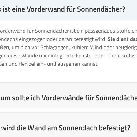
 ist eine Vorderwand für Sonnendächer?
Vorderwand für Sonnendächer ist ein passgenaues Stoffelem
ndachs eingezogen oder daran befestigt wird.
Sie dient da
eßen
, um dich vor Schlagregen, kühlem Wind oder neugierig
gen diese Wände über integrierte Fenster oder Türen, sodass
ßen und flexibel ein- und ausgehen kannst.
um sollte ich Vorderwände für Sonnendächer
ns bekommst du
eine schnelle Lieferung, 14 Tage Rückgab
ich per E-Mail, Telefon oder Chat unterstützt. Unsere Vo
 wird die Wand am Sonnendach befestigt?
mierten Herstellern und sind auf Langlebigkeit, Komfort 