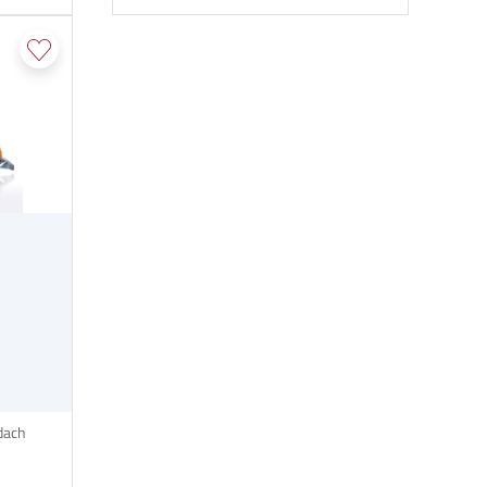
10
dach