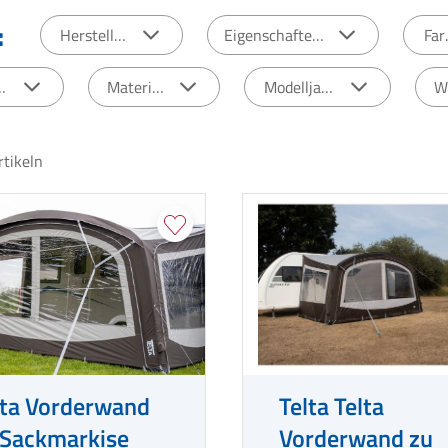
:
Hersteller
Eigenschaften
Fa
ht
Material
Modelljahr
W
rtikeln
lta Vorderwand
Telta Telta
 Sackmarkise
Vorderwand zu