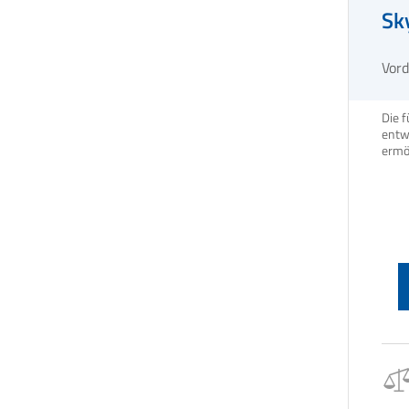
Sk
Vor
Die f
entw
ermög
schl
zu sc
eine