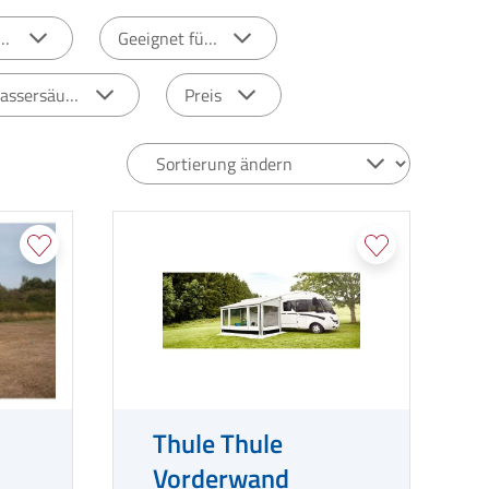
rbe
Geeignet für:
assersäule
Preis
Thule Thule
Vorderwand