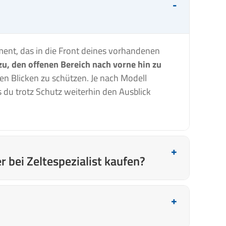
ent, das in die Front deines vorhandenen
zu, den offenen Bereich nach vorne hin zu
en Blicken zu schützen. Je nach Modell
 du trotz Schutz weiterhin den Ausblick
 bei Zeltespezialist kaufen?
erecht
und einen persönlichen Kundenservice,
rderwände für Sonnendächer stammen von
und einfache Handhabung ausgelegt. Außerdem