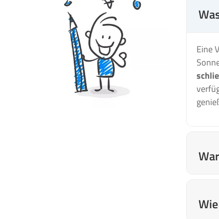
Was
Eine 
Sonne
schli
verfü
genie
War
Bei u
der d
Wie
renom