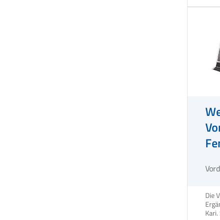
We
Vo
Fe
Si
Vor
Die V
Ergä
Kari.