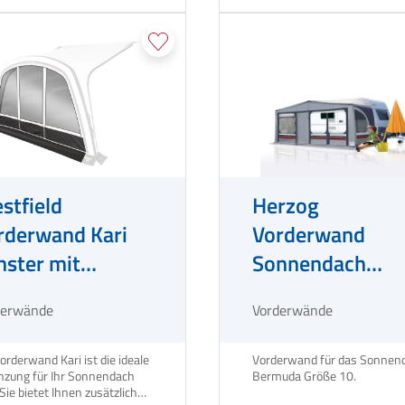
stfield
Herzog
rderwand Kari
Vorderwand
nster mit
Sonnendach
chtschutz
Bermuda Größe 
derwände
Vorderwände
orderwand Kari ist die ideale
Vorderwand für das Sonnen
nzung für Ihr Sonnendach
Bermuda Größe 10.
 Sie bietet Ihnen zusätzlichen