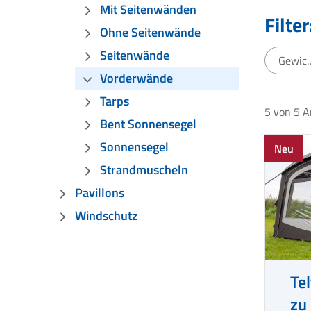
Mit Seitenwänden
Filter
Ohne Seitenwände
Seitenwände
Gewic
Vorderwände
Tarps
5
von
5
A
Bent Sonnensegel
Sonnensegel
Neu
Strandmuscheln
Pavillons
Windschutz
Te
zu