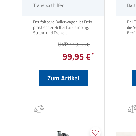
Transporthilfen
Batt
Der faltbare Bollerwagen ist Dein
Bei 
praktischer Helfer für Camping,
die S
Strand und Freizeit.
Berü
eing
UVP 119,00 €
gemü
99,95 €
Zum Artikel