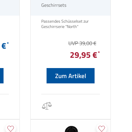
Geschirrsets
Passendes Schüsselset zur
Geschirrserie "North"
 €
UVP 39,00 €
29,95 €
Zum Artikel