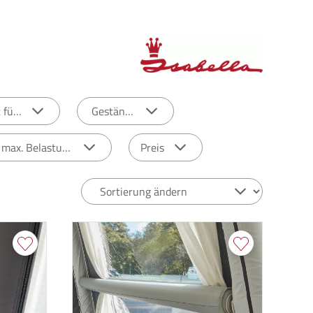
 für:
Gestänge
max. Belastung
Preis