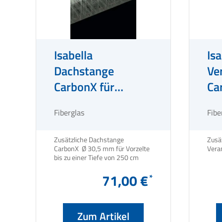
Isabella
Isa
Dachstange
Ve
CarbonX für
Ca
Vorzelte Ø 30,5
Vo
Fiberglas
Fibe
mm
Zusätzliche Dachstange
Zusät
CarbonX Ø 30,5 mm für Vorzelte
bis zu einer Tiefe von 250 cm
71,00 €
Zum Artikel