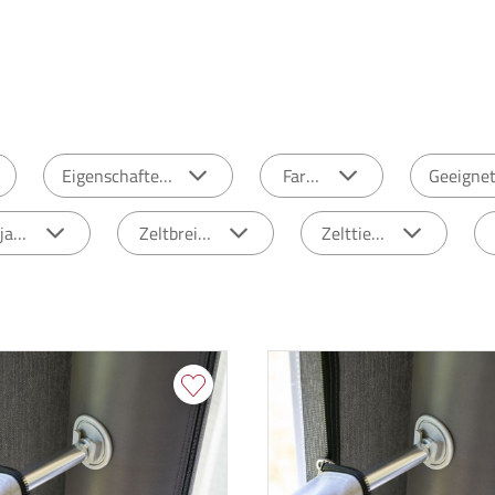
Eigenschaften
Farbe
Geeignet
ljahr
Zeltbreite
Zelttiefe