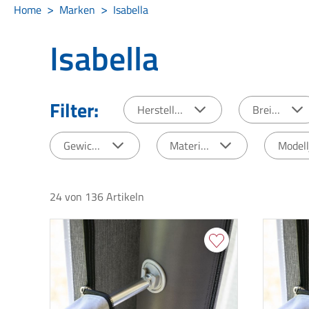
Home
Marken
Isabella
Isabella
Filter:
Hersteller
Breite
Gewicht
Material
Model
24
von
136
Artikeln