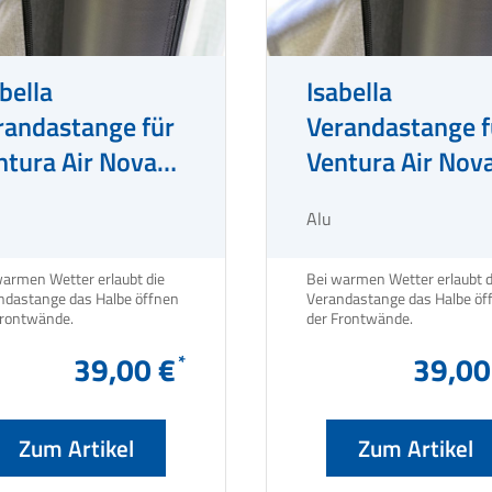
bella
Isabella
randastange für
Verandastange f
ntura Air Nova
Ventura Air Nov
 / Alto / Auro /
G18 / Alto / Aur
Alu
x 330
Lux 260
warmen Wetter erlaubt die
Bei warmen Wetter erlaubt d
ndastange das Halbe öffnen
Verandastange das Halbe öf
der Frontwände.
der Frontwände.
39,00 €
39,00
Zum Artikel
Zum Artikel