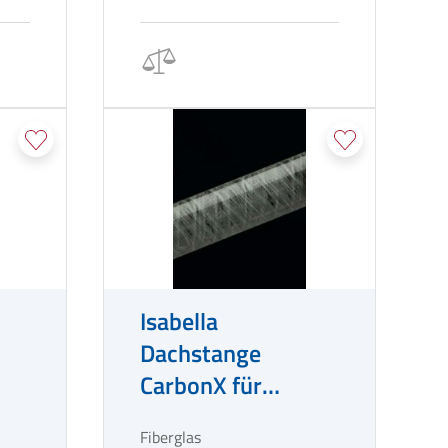
Isabella
Dachstange
CarbonX für
Vorzelte Ø 26 mm
Fiberglas