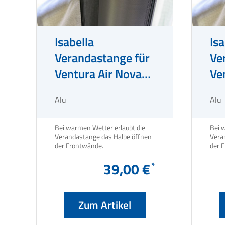
Isabella
Isa
Verandastange für
Ve
Ventura Air Nova
Ve
G20
G19
Alu
Alu
Lu
Bei warmen Wetter erlaubt die
Bei 
Verandastange das Halbe öffnen
Vera
der Frontwände.
39,00 €
Zum Artikel