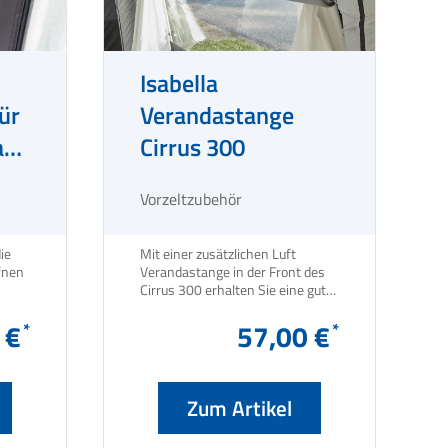
Isabella
ür
Verandastange
a
Cirrus 300
o /
Vorzeltzubehör
ie
Mit einer zusätzlichen Luft
fnen
Verandastange in der Front des
Cirrus 300 erhalten Sie eine gute
Belüftung in Ihrem Luftvorzelt.
 €
57,00 €
Zum Artikel