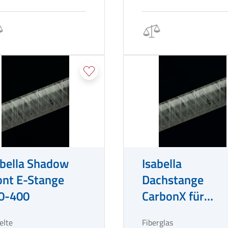
abella Shadow
Isabella
ont E-Stange
Dachstange
0-400
CarbonX für
Vorzelte Ø 30,5
elte
Fiberglas