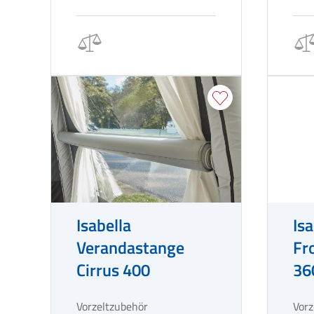
Isabella
Is
Verandastange
Fr
Cirrus 400
36
Vorzeltzubehör
Vorz