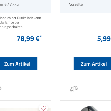
erie / Akku
Vorzelte
Einbruch der Dunkelheit kann
olarlampe per
hrungsschalter
eschaltet werden, um eine
tliche Atmosphäre in Ihrer
78,99 €
5,99
Camping-Oase zu verbreiten.
Zum Artikel
Zum Artikel