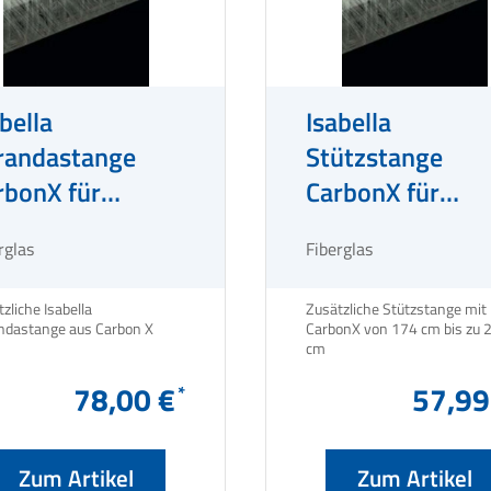
bella
Isabella
randastange
Stützstange
rbonX für
CarbonX für
rzelte Gr. 10-18
Vorzelte
rglas
Fiberglas
zliche Isabella
Zusätzliche Stützstange mit
Verandastange aus Carbon X
CarbonX von 174 cm bis zu 
cm
78,00 €
57,99
Zum Artikel
Zum Artikel