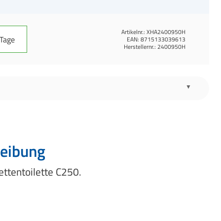
Artikelnr.:
XHA2400950H
 Tage
EAN:
8715133039613
Herstellernr.:
2400950H
eibung
ttentoilette C250.