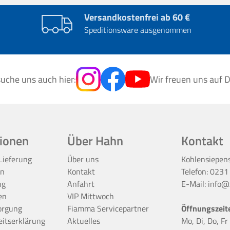
Versandkostenfrei ab 60 €
Speditionsware ausgenommen
uche uns auch hier:
Wir freuen uns auf D
ionen
Über Hahn
Kontakt
Lieferung
Über uns
Kohlensiepen
en
Kontakt
Telefon:
0231
ng
Anfahrt
E-Mail:
info@z
en
VIP Mittwoch
orgung
Fiamma Servicepartner
Öffnungszeit
eitserklärung
Aktuelles
Mo, Di, Do, F