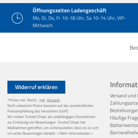
Öffnungszeiten Ladengeschäft
Mo, Di, Do, Fr 10-18 Uhr, Sa 10-14 Uhr, VIP-
Mittwoch
Bes
Informat
Widerruf erklären
Versand und 
*Preise inkl. MwSt., zzgl.
Versand
.
Zahlungsart
Nicht reduzierte Preise basieren auf der unverbindlichen
Bestellvorga
Preisempfehlung des Herstellers (UVP).
Wir nutzen Trusted Shops als unabhängigen Dienstleister
Häufige Frag
zur Einholung von Bewertungen. Trusted Shops hat
Batterieents
Maßnahmen getroffen, um sicherzustellen, dass es es sich
Barrierefreih
um echte Bewertungen handelt.
» Mehr Informationen «