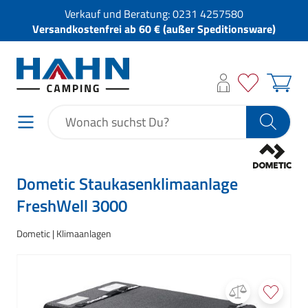
Verkauf und Beratung:
0231 4257580
Versandkostenfrei ab 60 € (außer Speditionsware)
Dometic Staukasenklimaanlage
FreshWell 3000
Dometic
Klimaanlagen