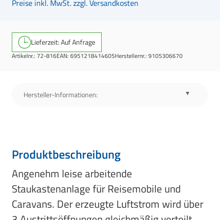
Preise inkl. MwSt. zzgl. Versandkosten
Lieferzeit: Auf Anfrage
Artikelnr.:
72-816
EAN:
6951218414605
Herstellernr.:
9105306670
Hersteller-Informationen:
Produktbeschreibung
Angenehm leise arbeitende
Staukastenanlage für Reisemobile und
Caravans. Der erzeugte Luftstrom wird über
3 Austrittsöffnungen gleichmäßig verteilt,