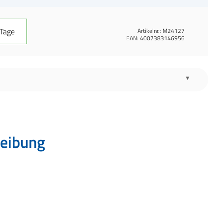
 Tage
Artikelnr.:
M24127
EAN:
4007383146956
eibung