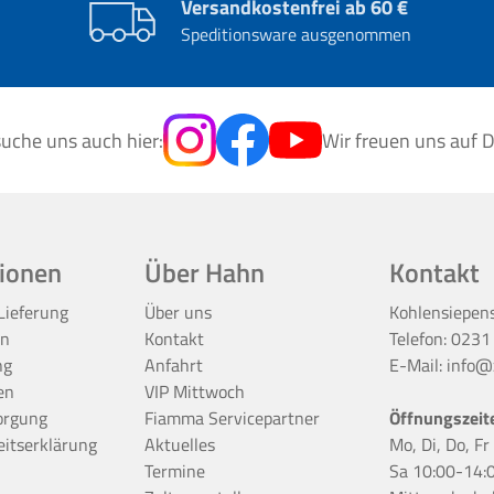
Versandkostenfrei ab 60 €
Speditionsware ausgenommen
uche uns auch hier:
Wir freuen uns auf D
ionen
Über Hahn
Kontakt
Lieferung
Über uns
Kohlensiepen
en
Kontakt
Telefon:
0231
ng
Anfahrt
E-Mail:
info@z
en
VIP Mittwoch
orgung
Fiamma Servicepartner
Öffnungszeit
eitserklärung
Aktuelles
Mo, Di, Do, F
Termine
Sa 10:00-14: