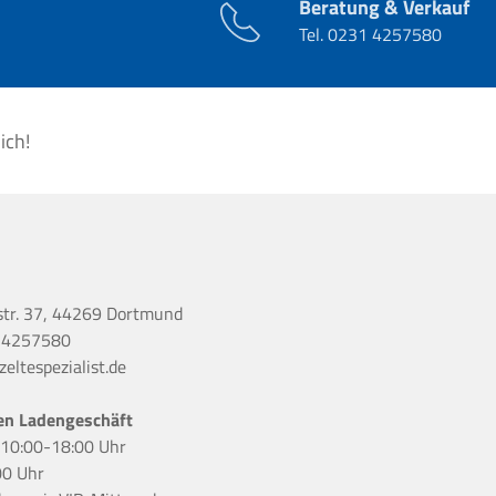
Beratung & Verkauf
Tel.
0231 4257580
ich!
str. 37, 44269 Dortmund
 4257580
eltespezialist.de
en Ladengeschäft
r 10:00-18:00 Uhr
00 Uhr