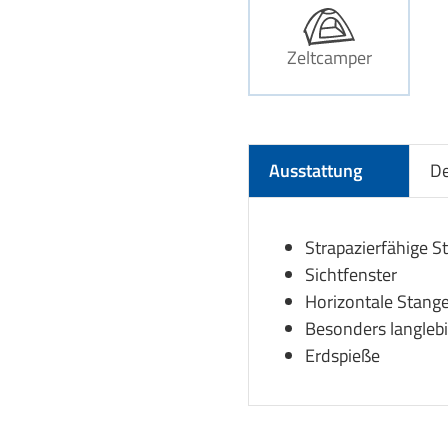
Zeltcamper
Ausstattung
De
Strapazierfähige S
Sichtfenster
Horizontale Stangen
Besonders langleb
Erdspieße