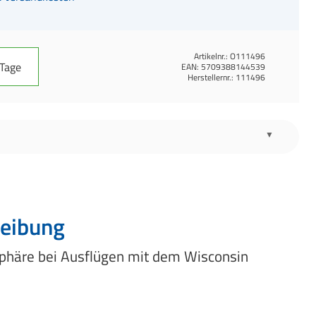
Artikelnr.:
O111496
 Tage
EAN:
5709388144539
Herstellernr.:
111496
eibung
phäre bei Ausflügen mit dem Wisconsin