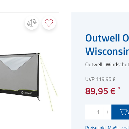
Outwell 
Wisconsi
Outwell
Windschut
UVP 119,95 €
89,95 €
Preise inkl. MwSt. zzg