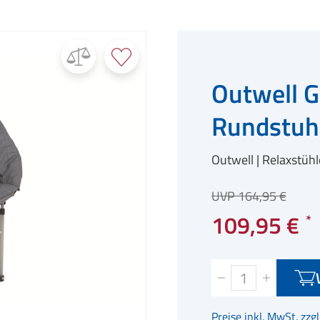
Outwell G
Rundstuh
Outwell
Relaxstühl
UVP 164,95 €
109,95 €
Preise inkl. MwSt. zzg