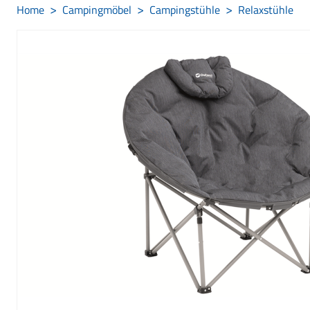
Home
Campingmöbel
Campingstühle
Relaxstühle