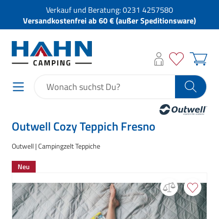
Verkauf und Beratung:
0231 4257580
Versandkostenfrei ab 60 € (außer Speditionsware)
Outwell Cozy Teppich Fresno
Outwell
Campingzelt Teppiche
Neu