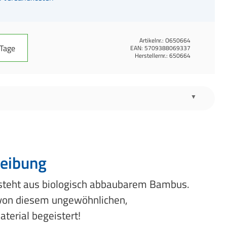
Artikelnr.:
O650664
 Tage
EAN:
5709388069337
Herstellernr.:
650664
eibung
teht aus biologisch abbaubarem Bambus.
von diesem ungewöhnlichen,
terial begeistert!