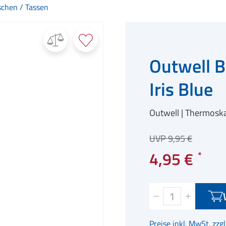
chen / Tassen
Outwell 
Iris Blue
Outwell
Thermoska
UVP 9,95 €
4,95 €
Preise inkl. MwSt. zzg