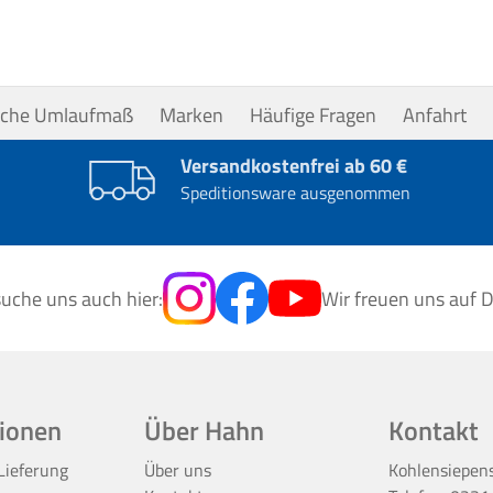
uche Umlaufmaß
Marken
Häufige Fragen
Anfahrt
Versandkostenfrei ab 60 €
Speditionsware ausgenommen
uche uns auch hier:
Wir freuen uns auf D
ionen
Über Hahn
Kontakt
Lieferung
Über uns
Kohlensiepen