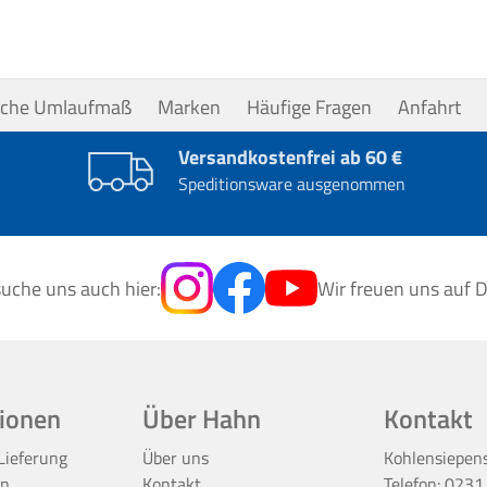
uche Umlaufmaß
Marken
Häufige Fragen
Anfahrt
Versandkostenfrei ab 60 €
Speditionsware ausgenommen
uche uns auch hier:
Wir freuen uns auf D
ionen
Über Hahn
Kontakt
Lieferung
Über uns
Kohlensiepen
en
Kontakt
Telefon:
0231