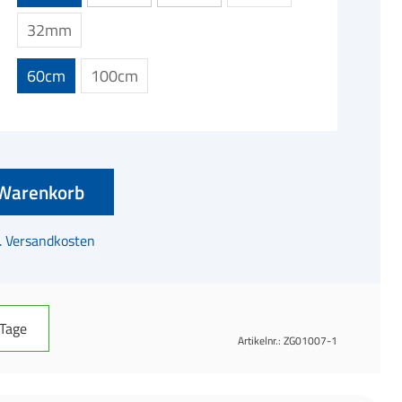
32mm
60cm
100cm
Warenkorb
l. Versandkosten
 Tage
Artikelnr.:
ZG01007-1