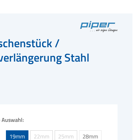
schenstück /
erlängerung Stahl
ne Auswahl:
19mm
22mm
25mm
28mm