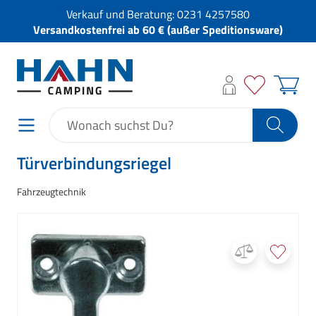
Verkauf und Beratung:
0231 4257580
Versandkostenfrei ab 60 € (außer Speditionsware)
Türverbindungsriegel
Fahrzeugtechnik