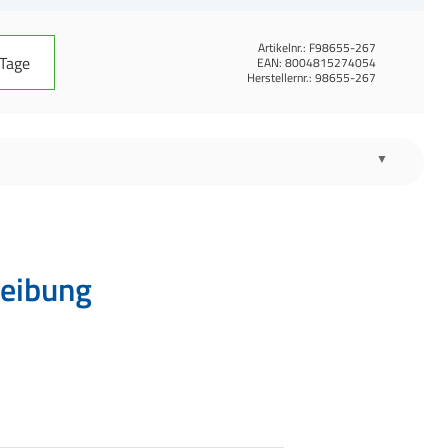
Artikelnr.:
F98655-267
 Tage
EAN:
8004815274054
Herstellernr.:
98655-267
eibung