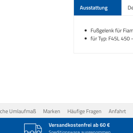
Ausstattung
De
Fußgelenk für Fi
für Typ: F45L 450 
uche Umlaufmaß
Marken
Häufige Fragen
Anfahrt
Versandkostenfrei ab 60 €
Speditionsware ausgenommen