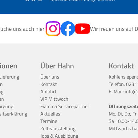
uche uns auch hier:
Wir freuen uns auf D
ionen
Über Hahn
Kontakt
Lieferung
Über uns
Kohlensiepen
en
Kontakt
Telefon:
0231
ng
Anfahrt
E-Mail:
info@z
en
VIP Mittwoch
orgung
Fiamma Servicepartner
Öffnungszeit
eitserklärung
Aktuelles
Mo, Di, Do, F
Termine
Sa 10:00-14:
Zelteausstellung
Mittwochs ha
Jobs & Ausbildung