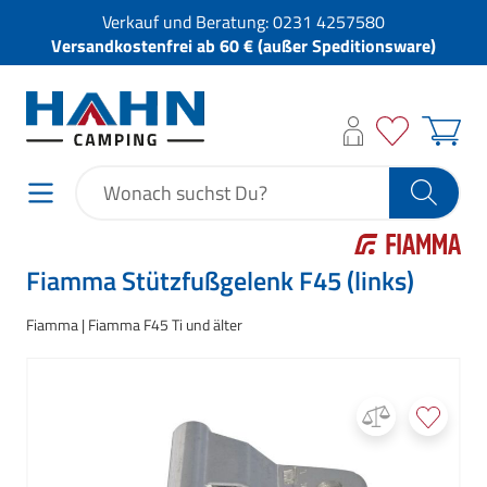
Verkauf und Beratung:
0231 4257580
Versandkostenfrei ab 60 € (außer Speditionsware)
Fiamma Stützfußgelenk F45 (links)
Fiamma
Fiamma F45 Ti und älter