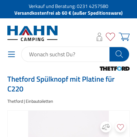
Verkauf und Beratung:
0231 4257580
Versandkostenfrei ab 60 € (außer Speditionsware)
Thetford Spülknopf mit Platine für
C220
Thetford
Einbautoiletten