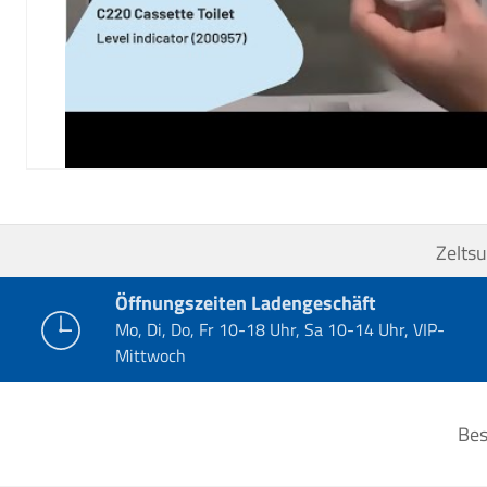
Zelts
Öffnungszeiten Ladengeschäft
Mo, Di, Do, Fr 10-18 Uhr, Sa 10-14 Uhr, VIP-
Mittwoch
Bes