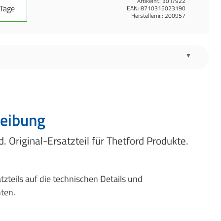
Artikelnr.:
301/922
 Tage
EAN:
8710315023190
Herstellernr.:
200957
eibung
. Original-Ersatzteil für Thetford Produkte.
atzteils auf die technischen Details und
ten.