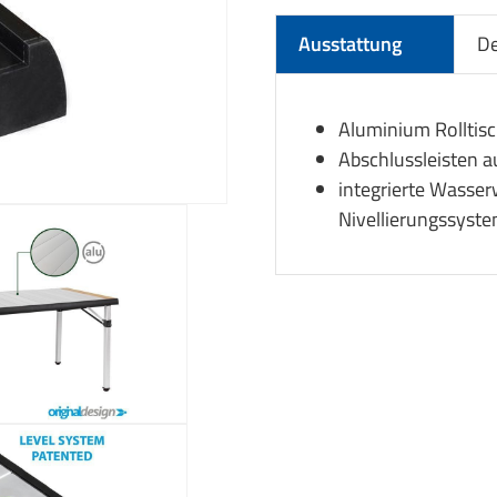
Ausstattung
De
Aluminium Rolltis
Abschlussleisten 
integrierte Wasse
Nivellierungssyst