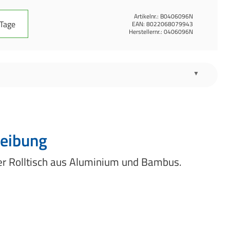
Artikelnr.:
B0406096N
 Tage
EAN:
8022068079943
Herstellernr.:
0406096N
eibung
er Rolltisch aus Aluminium und Bambus.