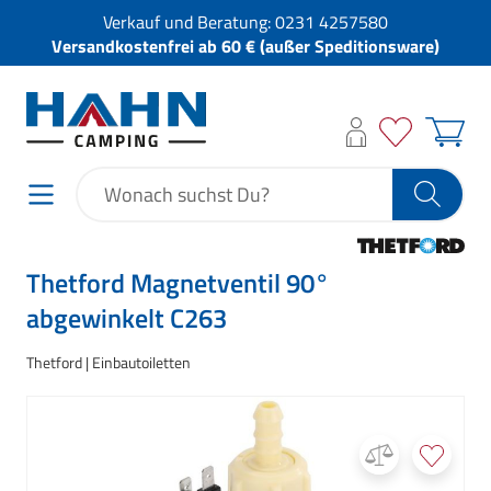
Verkauf und Beratung:
0231 4257580
Versandkostenfrei ab 60 € (außer Speditionsware)
Thetford Magnetventil 90°
abgewinkelt C263
Thetford
Einbautoiletten