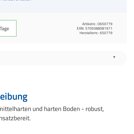
Artikelnr.:
O650779
 Tage
EAN:
5709388081971
Herstellernr.:
650779
eibung
ittelharten und harten Boden - robust,
insatzbereit.