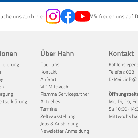
uche uns auch hier:
Wir freuen uns auf D
ionen
Über Hahn
Kontakt
Lieferung
Über uns
Kohlensiepen
en
Kontakt
Telefon:
0231
ng
Anfahrt
E-Mail:
info@z
en
VIP Mittwoch
orgung
Fiamma Servicepartner
Öffnungszeit
eitserklärung
Aktuelles
Mo, Di, Do, F
Termine
Sa 10:00-14:
Zelteausstellung
Mittwochs ha
Jobs & Ausbildung
Newsletter Anmeldung