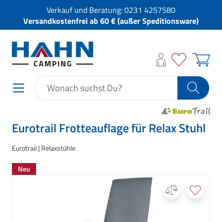
Verkauf und Beratung:
0231 4257580
Versandkostenfrei ab 60 € (außer Speditionsware)
Eurotrail Frotteauflage für Relax Stuhl
Eurotrail
Relaxstühle
Neu