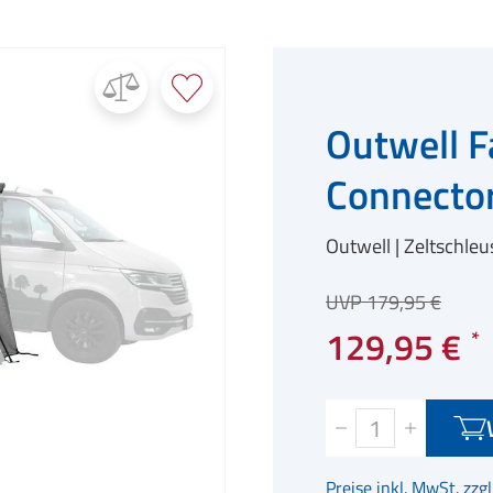
Outwell F
Connecto
Outwell
Zeltschleu
UVP 179,95 €
129,95 €
Preise inkl. MwSt. zzg