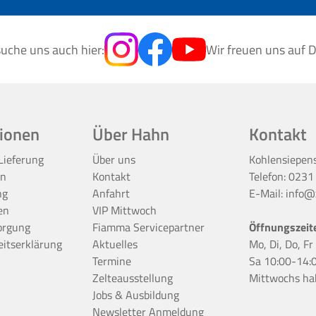
uche uns auch hier:
Wir freuen uns auf D
ionen
Über Hahn
Kontakt
Lieferung
Über uns
Kohlensiepen
en
Kontakt
Telefon:
0231
ng
Anfahrt
E-Mail:
info@z
en
VIP Mittwoch
orgung
Fiamma Servicepartner
Öffnungszeit
eitserklärung
Aktuelles
Mo, Di, Do, F
Termine
Sa 10:00-14:
Zelteausstellung
Mittwochs ha
Jobs & Ausbildung
Newsletter Anmeldung