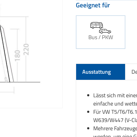
Geeignet für
Bus / PKW
Ausstattung
De
Lässt sich mit ein
einfache und wett
Für VW T5/T6/T6.1 (
W639/W447 (V-Clas
Mehrere Fahrzeuge
werden, um eine G