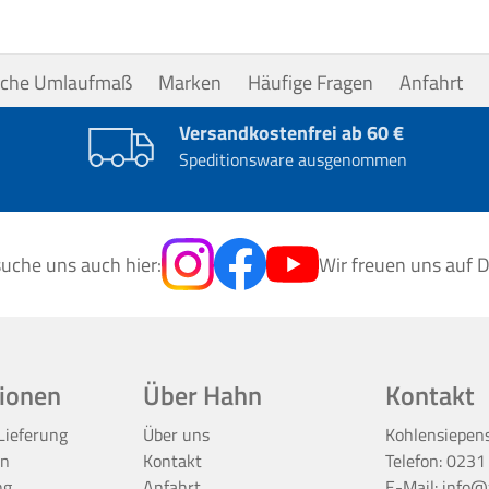
uche Umlaufmaß
Marken
Häufige Fragen
Anfahrt
Versandkostenfrei ab 60 €
Speditionsware ausgenommen
uche uns auch hier:
Wir freuen uns auf D
ionen
Über Hahn
Kontakt
Lieferung
Über uns
Kohlensiepen
en
Kontakt
Telefon:
0231
ng
Anfahrt
E-Mail:
info@z