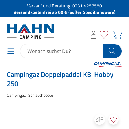
Verkauf und Beratung:
0231 4257580
Versandkostenfrei ab 60 € (außer Speditionsware)
Campingaz Doppelpaddel KB-Hobby
250
Campingaz
Schlauchboote