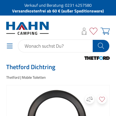
Verkauf und Beratung:
0231 4257580
Versandkostenfrei ab 60 € (außer Speditionsware)
Thetford Dichtring
Thetford
Mobile Toiletten