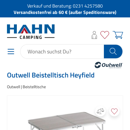
Verkauf und Beratung:
0231 4257580
Versandkostenfrei ab 60 € (außer Speditionsware)
Outwell Beistelltisch Heyfield
Outwell
Beistelltische