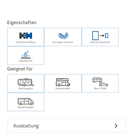
Eigenschaften
Einfacher Aufbau
Geringes Gewicht
Kleines Packmaß
Wasserfest
Geeignet für
Wohnwagen
Reisemobile
Bus / PKW
Kastenwagen
Ausstattung